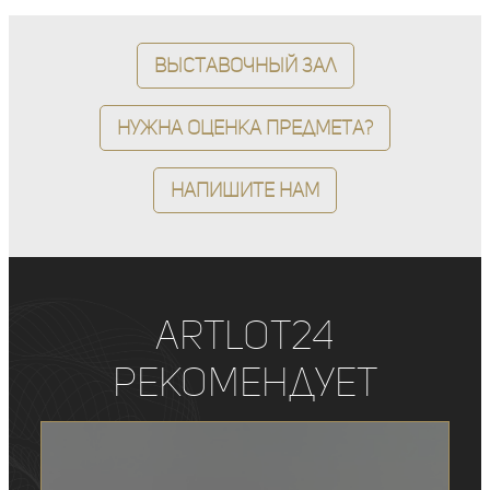
Выставочный зал
Нужна оценка предмета?
Напишите нам
ArtLot24
рекомендует