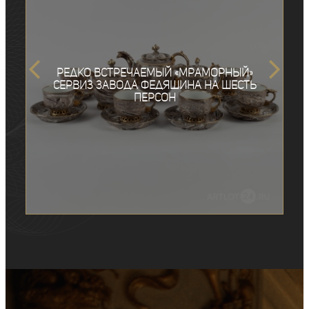
Редко встречаемый «Мраморный»
сервиз завода Федяшина на шесть
персон