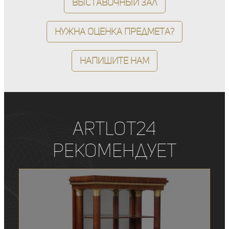
Выставочный зал
Нужна оценка предмета?
Напишите нам
ArtLot24
рекомендует