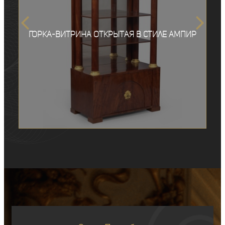
Горка-витрина открытая в стиле ампир