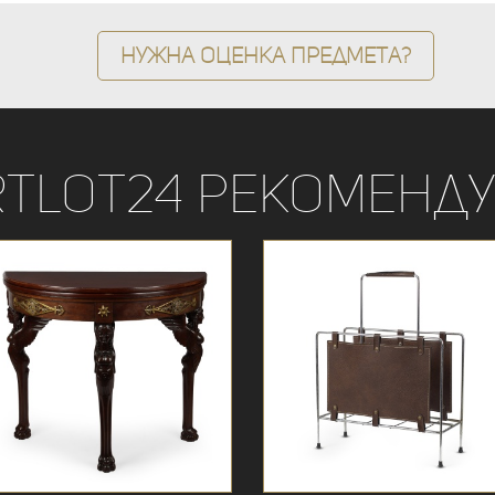
Нужна оценка предмета?
rtLot24 рекоменду