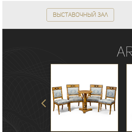
Выставочный зал
A