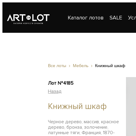
Каталог лотов
SALE
Ус
Публикации
Контакты
Все лоты
Мебель
Книжный шкаф
Лот №4185
Назад
Книжный шкаф
Черное дерево, массив, красное
дерево, бронза, золочение,
латунные тяги, Франция, 1870-