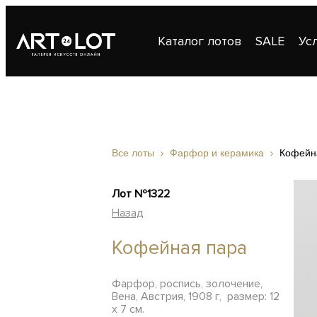
Каталог лотов
SALE
Ус
Публикации
Контакты
Все лоты
Фарфор и керамика
Кофейн
Лот №1322
Назад
Кофейная пара
Фарфор, роспись, золочение,
Вена, Австрия, 1908 г, размер: 12
х 7 см.