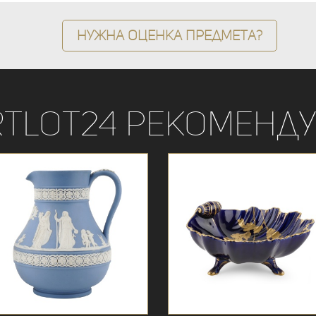
Нужна оценка предмета?
rtLot24 рекоменду