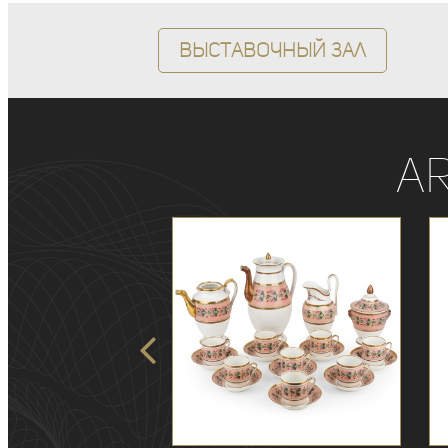
Выставочный зал
A