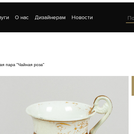
луги
О нас
Дизайнерам
Новости
я пара "Чайная роза"