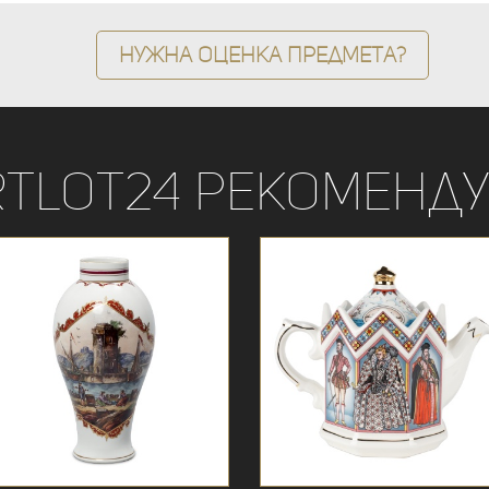
Нужна оценка предмета?
rtLot24 рекоменду