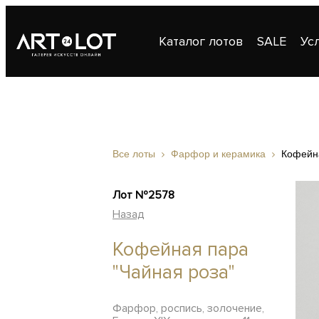
Каталог лотов
SALE
Ус
Публикации
Контакты
Все лоты
Фарфор и керамика
Кофейна
Лот №2578
Назад
Кофейная пара
"Чайная роза"
Фарфор, роспись, золочение,