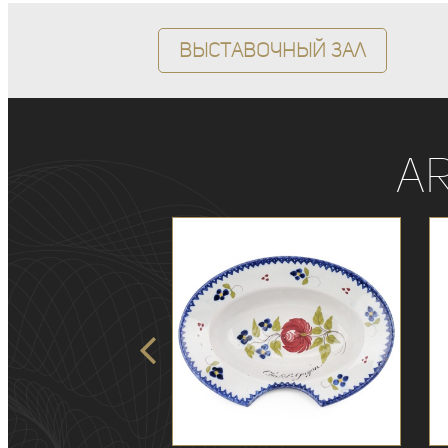
Выставочный зал
A