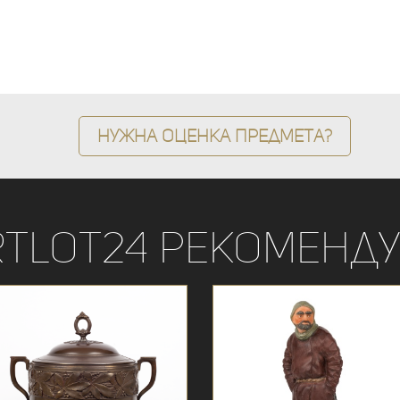
Нужна оценка предмета?
rtLot24 рекоменду