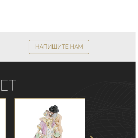
Напишите нам
ет