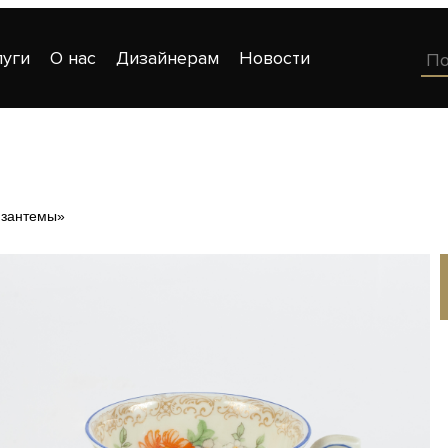
луги
О нас
Дизайнерам
Новости
изантемы»