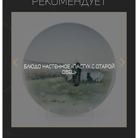
рекомендует
Блюдо настенное «Пастух с отарой
овец»