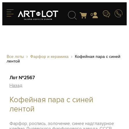
0
Все лоты
Фарфор и керамика
Кофейная пара с синей
лентой
Лот №2567
Назад
Кофейная пара с синей
лентой
Фарфор, роспись, золочение, синее надглазурное
клеймо Дулёвского фарфорового завода, СССР,