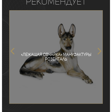
рекомендует
«Лежащая овчарка» мануфактуры
Розенталь