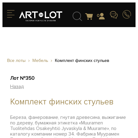
0
Все лоты
Мебель
Комплект финских стульев
Лот №350
Назад
Комплект финских стульев
Береза, фанерование, гнутая древесина, выжигание
по дереву, бумажная этикетка «Muuramen
Tuolitehdas Osakeyhtiö Jyvaskyla & Muurame», по
каталогу компании номер 34. Фабрика Муурамен