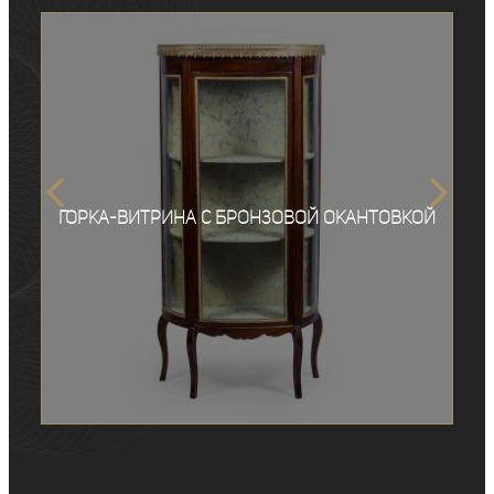
Горка-витрина с бронзовой окантовкой