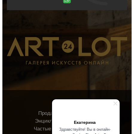
Продавцу
Покупателю
Энциклопедия
О галерее
Екатерина
Частые вопросы
Контакты
Здравствуйте! Вы в онлайн-