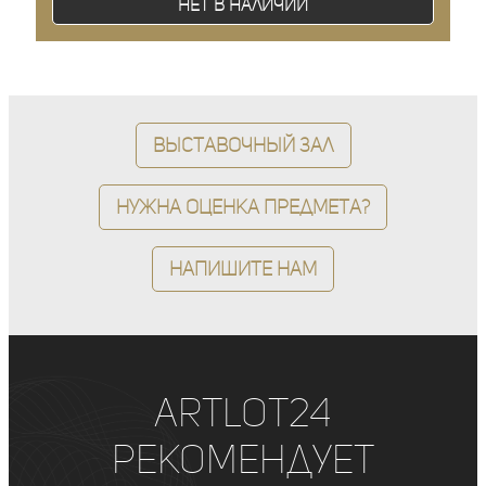
Нет в наличии
Выставочный зал
Нужна оценка предмета?
Напишите нам
ArtLot24
рекомендует