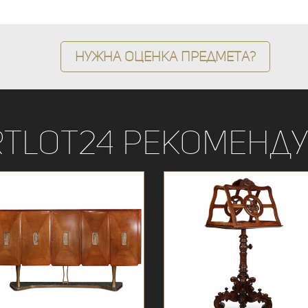
Нужна оценка предмета?
rtLot24 рекоменду