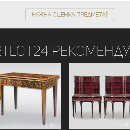
Нужна оценка предмета?
rtLot24 рекоменду