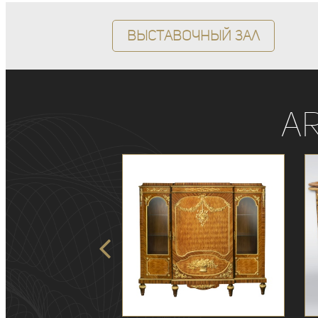
Выставочный зал
A