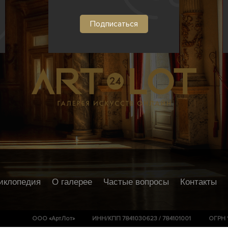
иклопедия
О галерее
Частые вопросы
Контакты
ООО «АртЛот»
ИНН/КПП 7841030623 / 784101001
ОГРН 