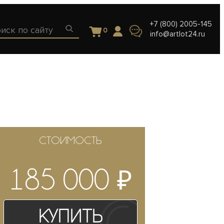
+7 (800) 2005-145
0
info@artlot24.ru
СТОИМОСТЬ
₽
185 000
Купить