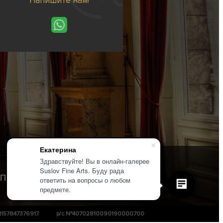
Напишите нам!
Екатерина
Здравствуйте! Вы в онлайн-галерее
Suslov Fine Arts. Буду рада
Политика конфиденциальности
ответить на вопросы о любом
предмете.
1157847376917
р/с №40702810090190000700