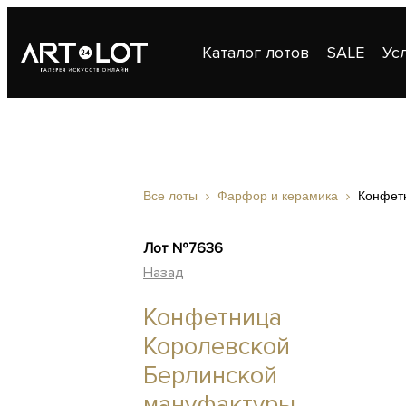
Каталог лотов
SALE
Ус
Публикации
Контакты
Все лоты
Фарфор и керамика
Конфет
Лот №7636
Назад
Конфетница
Королевской
Берлинской
мануфактуры