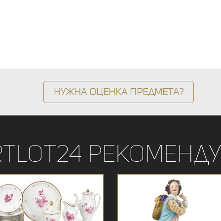
Нужна оценка предмета?
rtLot24 рекоменду