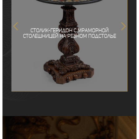
Столик-геридон с мраморной
столешницей на резном подстолье