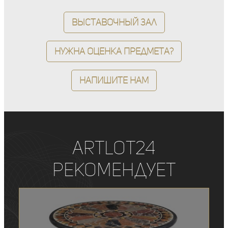
Выставочный зал
Нужна оценка предмета?
Напишите нам
ArtLot24
рекомендует