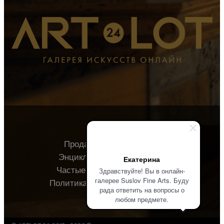
Продавцу
Покупателю
Энциклопедия
О галерее
Екатерина
Частые вопросы
Контакты
Здравствуйте! Вы в онлайн-
галерее Suslov Fine Arts. Буду
Политика конфиденциальности
рада ответить на вопросы о
любом предмете.