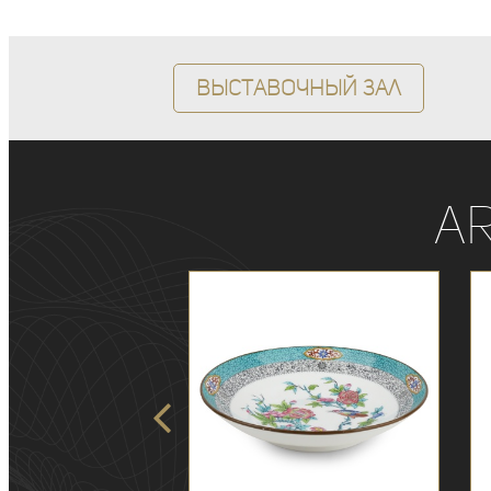
Выставочный зал
A