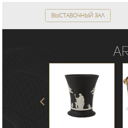
Выставочный зал
A