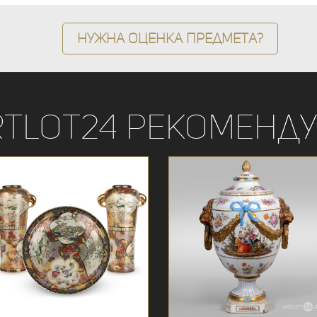
Нужна оценка предмета?
rtLot24 рекоменду