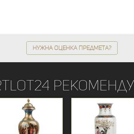
Нужна оценка предмета?
rtLot24 рекоменду