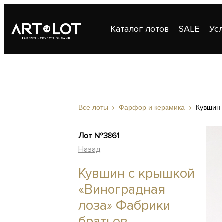
Каталог лотов
SALE
Ус
Публикации
Контакты
Все лоты
Фарфор и керамика
Кувшин 
Лот №3861
Назад
Кувшин с крышкой
«Виноградная
лоза» Фабрики
братьев