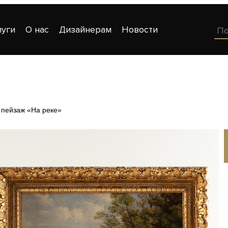
луги
О нас
Дизайнерам
Новости
 пейзаж «На реке»