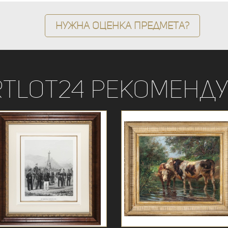
Нужна оценка предмета?
rtLot24 рекоменду