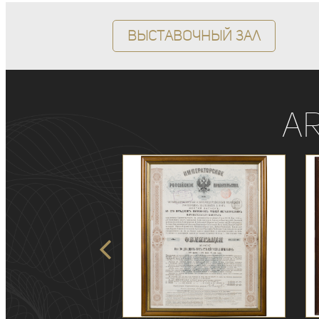
Выставочный зал
A