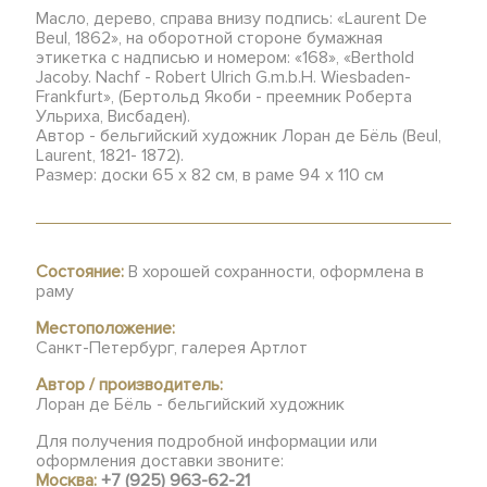
Масло, дерево, справа внизу подпись: «Laurent De
Beul, 1862», на оборотной стороне бумажная
этикетка с надписью и номером: «168», «Berthold
Jacoby. Nachf - Robert Ulrich G.m.b.H. Wiesbaden-
Frankfurt», (Бертольд Якоби - преемник Роберта
Ульриха, Висбаден).
Автор - бельгийский художник Лоран де Бёль (Beul,
Laurent, 1821- 1872).
Размер: доски 65 х 82 см, в раме 94 х 110 см
Состояние:
В хорошей сохранности, оформлена в
раму
Местоположение:
Санкт-Петербург, галерея Артлот
Автор / производитель:
Лоран де Бёль - бельгийский художник
Для получения подробной информации или
оформления доставки звоните:
Москва:
+7 (925) 963-62-21