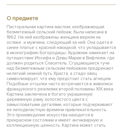
О предмете
Пасторальная картина маслом, изображающая
безмятежный сельский пейзаж, была написана в
1862. На ней изображены женщина верхом на
ослике и мужчина, следующий за ней. Она одета в
синее платье с красной накидкой, что укладывается
в иконографию Богородицы. Художник намекает на
путешествие Иосифа и Девы Марии в Вифлеем, где
должен родиться Спаситель. Сгущающиеся тучи
над безмятежным сельским пейзажем предрекают
нелегкий земной путь Христа, а стадо овец
символизирует, что ему предстоит стать агнецем.
Подобные отсылки часто встречаются в живописи
французского реализма второй половины XIX века.
Картина заключена в богато украшенную
деревянную раму золотистого цвета с
замысловатыми деталями, которые подчеркивают
ее неподвластную времени привлекательность.
Это произведение искусства находится в
прекрасном состоянии и имеет антикварную и
коллекционную ценность. Картина может стать