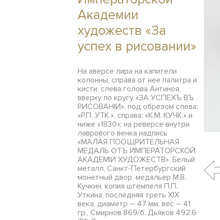
Академии
художеств «За
успех в рисовании»
На аверсе лира на капители
колонны, справа от нее палитра и
кисти, слева голова Антиноя,
вверху по кругу «ЗА УСПЕХЪ ВЪ
РИСОВАНIИ», под обрезом слева:
«Р.П. УТК.», справа: «К.М. КУЧК.» и
ниже «1830»; на реверсе внутри
лаврового венка надпись
«МАЛАЯ ПООЩРИТЕЛЬНАЯ
МЕДАЛЬ ОТЪ ИМПЕРАТОРСКОЙ
АКАДЕМIИ ХУДОЖЕСТВ». Белый
металл, Санкт-Петербургский
монетный двор, медальер М.В.
Кучкин, копия штемпеля П.П.
Уткина, последняя треть XIX
века, диаметр – 47 мм, вес – 41
гр., Смирнов 869/б, Дьяков 492.6