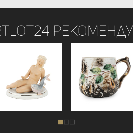
rtLot24 рекоменду