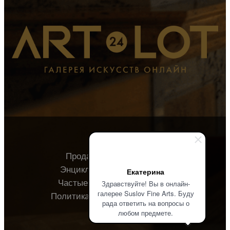
Продавцу
Покупателю
Энциклопедия
О галерее
Екатерина
Частые вопросы
Контакты
Здравствуйте! Вы в онлайн-
галерее Suslov Fine Arts. Буду
Политика конфиденциальности
рада ответить на вопросы о
любом предмете.