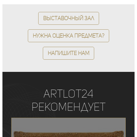
Выставочный зал
Нужна оценка предмета?
Напишите нам
ArtLot24
рекомендует