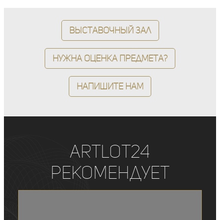
Выставочный зал
Нужна оценка предмета?
Напишите нам
ArtLot24
рекомендует