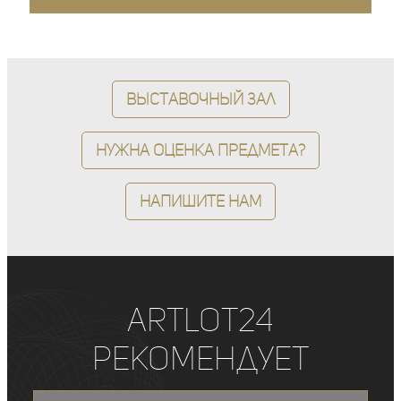
Выставочный зал
Нужна оценка предмета?
Напишите нам
ArtLot24
рекомендует