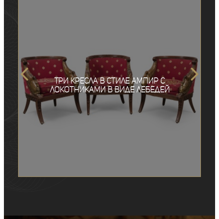
Три кресла в стиле ампир с
локотниками в виде лебедей