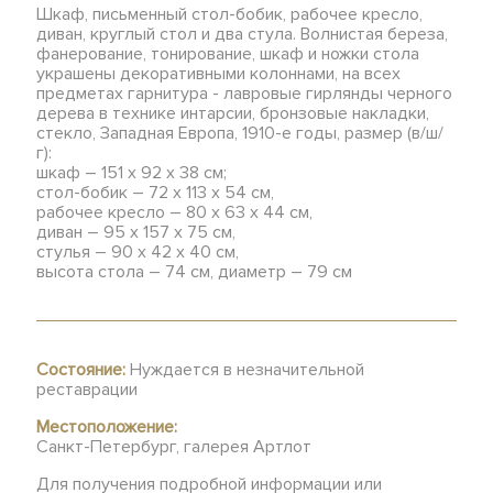
Шкаф, письменный стол-бобик, рабочее кресло,
диван, круглый стол и два стула. Волнистая береза,
фанерование, тонирование, шкаф и ножки стола
украшены декоративными колоннами, на всех
предметах гарнитура - лавровые гирлянды черного
дерева в технике интарсии, бронзовые накладки,
стекло, Западная Европа, 1910-е годы, размер (в/ш/
г):
шкаф – 151 х 92 х 38 см;
стол-бобик – 72 х 113 х 54 см,
рабочее кресло – 80 х 63 х 44 см,
диван – 95 х 157 х 75 см,
стулья – 90 х 42 х 40 см,
высота стола – 74 см, диаметр – 79 см
Состояние:
Нуждается в незначительной
реставрации
Местоположение:
Санкт-Петербург, галерея Артлот
Для получения подробной информации или