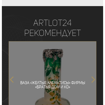
ArtLot24
рекомендует
Ваза «Желтые клематисы» фирмы
«Братья Дом и Ко»