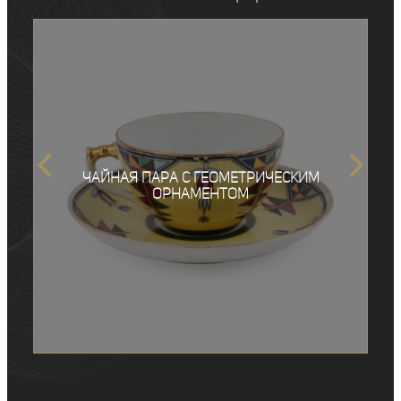
Чайная пара с геометрическим
орнаментом