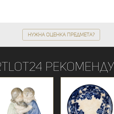
Нужна оценка предмета?
rtLot24 рекоменду