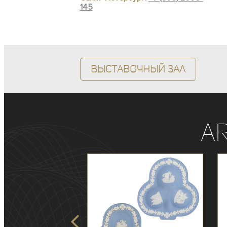
145
Выставочный зал
A