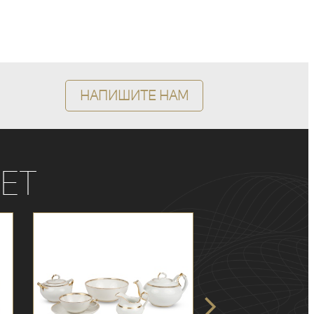
Напишите нам
ет