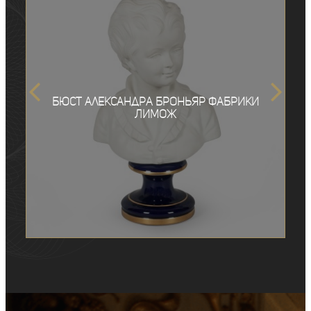
Бюст Александра Броньяр фабрики
Лимож