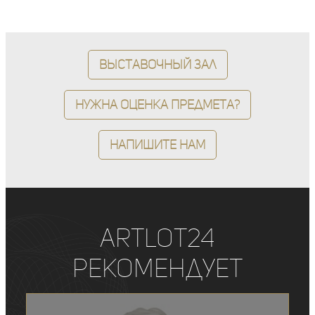
Выставочный зал
Нужна оценка предмета?
Напишите нам
ArtLot24
рекомендует