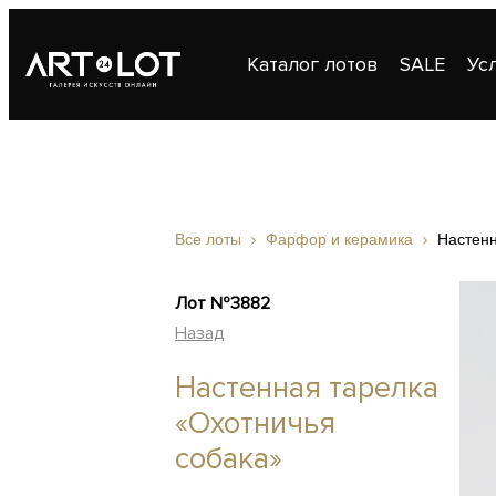
Каталог лотов
SALE
Ус
Публикации
Контакты
Все лоты
Фарфор и керамика
Настенн
Лот №3882
Назад
Настенная тарелка
«Охотничья
собака»