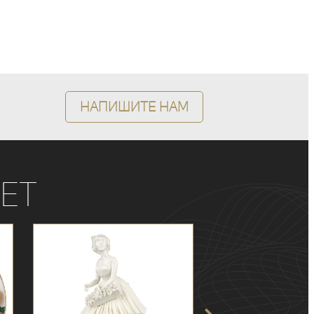
Напишите нам
ет