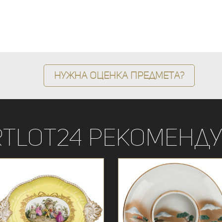
Нужна оценка предмета?
rtLot24 рекоменду