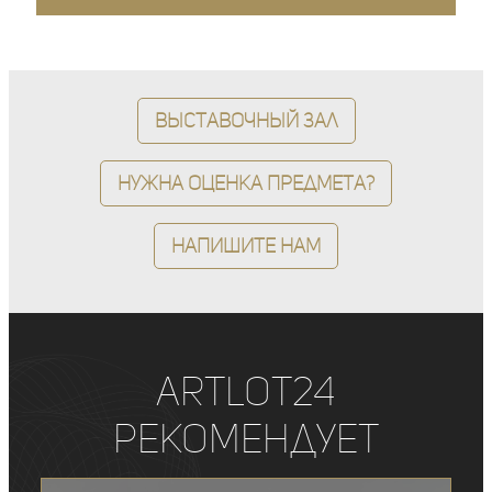
Выставочный зал
Нужна оценка предмета?
Напишите нам
ArtLot24
рекомендует