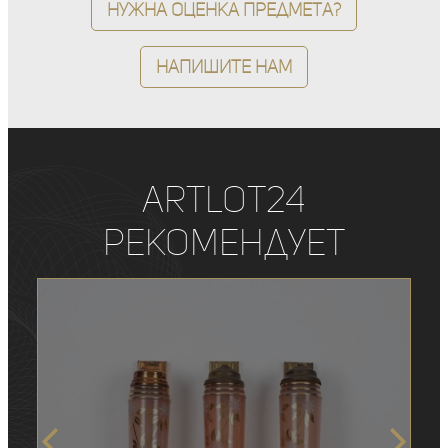
Нужна оценка предмета?
Напишите нам
ArtLot24
рекомендует