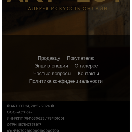
Продавцу
Покупателю
Энциклопедия
О галерее
Частые вопросы
Контакты
Политика конфиденциальности
© ARTLOT 24, 2015 - 2026 ©
ООО «АртЛот»
ИНН/КПП 7841030623 / 784101001
ОГРН 1157847376917
р/с №40702810090190000700