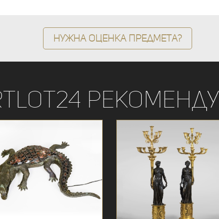
Нужна оценка предмета?
rtLot24 рекоменду