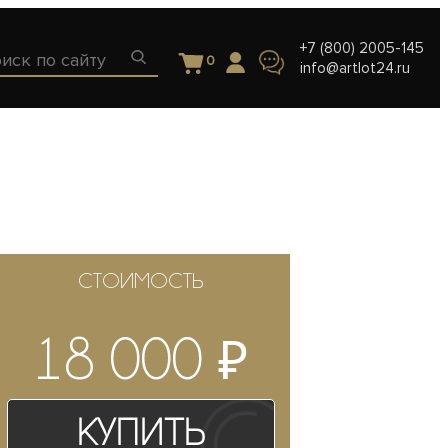
+7 (800) 2005-145
0
info@artlot24.ru
СТОИМОСТЬ
₽
18 000
Купить