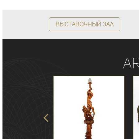
Выставочный зал
A