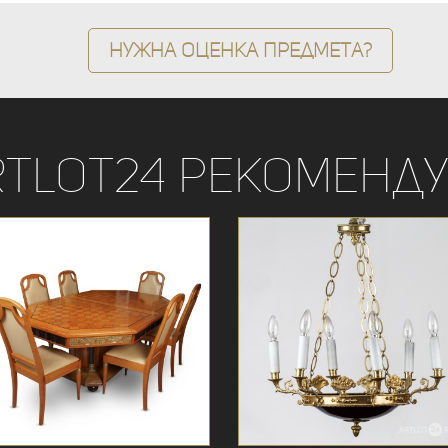
Нужна оценка предмета?
rtLot24 рекоменду