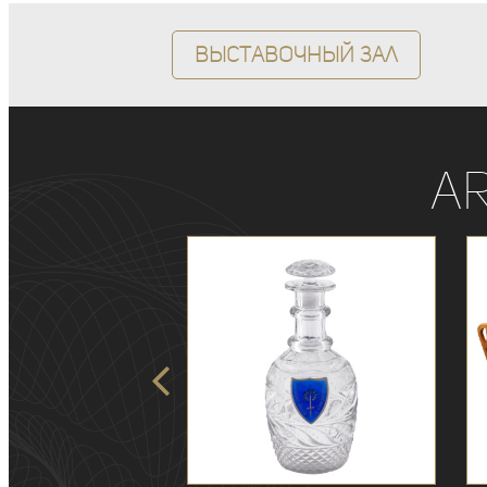
Выставочный зал
A