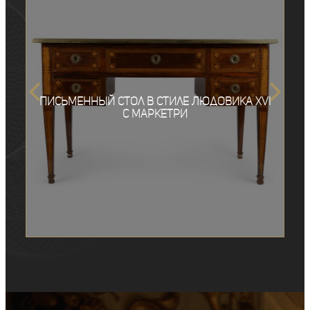
Письменный стол в стиле Людовика XVI
с маркетри