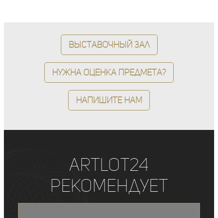
Выставочный зал
Нужна оценка предмета?
Напишите нам
ArtLot24
рекомендует