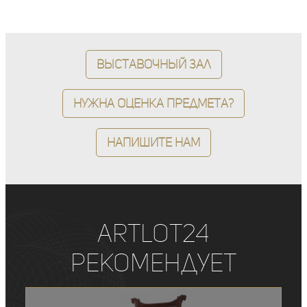
Выставочный зал
Нужна оценка предмета?
Напишите нам
ArtLot24
рекомендует