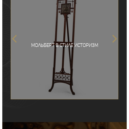
Мольберт в стиле историзм