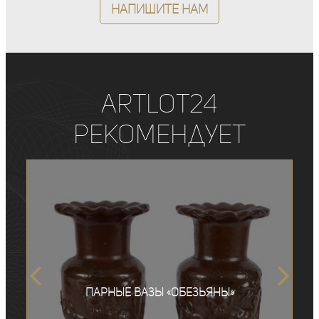
Напишите нам
ArtLot24
рекомендует
Парные вазы «Обезьяны»