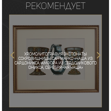
рекомендует
Хромолитография экспонаты
сокровищницы Сан Марко «Чаша из
сардоникса, Амфора из сердоликового
оникса, серебряная чаша»