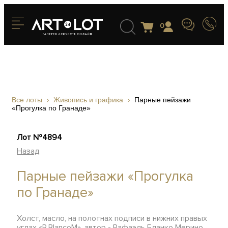
0
Все лоты
Живопись и графика
Парные пейзажи
«Прогулка по Гранаде»
Лот №4894
Назад
Парные пейзажи «Прогулка
по Гранаде»
Холст, масло, на полотнах подписи в нижних правых
углах «R.BlancoM», автор - Рафаэль Бланко Мерино