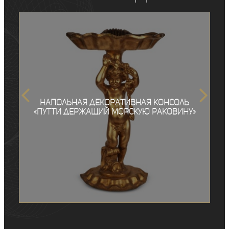
Напольная декоративная консоль
«Путти держащий морскую раковину»