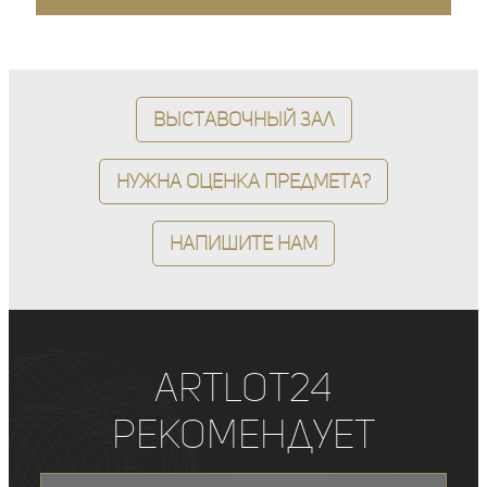
Выставочный зал
Нужна оценка предмета?
Напишите нам
ArtLot24
рекомендует