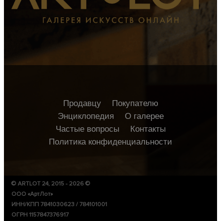
Продавцу
Покупателю
Энциклопедия
О галерее
Частые вопросы
Контакты
Политика конфиденциальности
© ARTLOT 24, 2015 - 2026 ©
ООО «АртЛот»
ИНН/КПП 7841030623 / 784101001
ОГРН 1157847376917