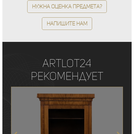
Нужна оценка предмета?
Напишите нам
ArtLot24
рекомендует