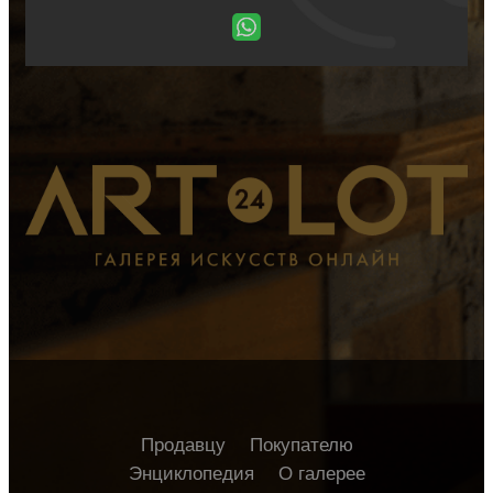
Продавцу
Покупателю
Энциклопедия
О галерее