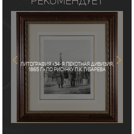
рекомендует
Литография «34-я пехотная дивизия,
1865 г.» по рисунку П.К. Губарева