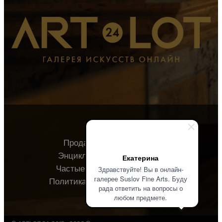
Продавцу
Покупателю
Энциклопедия
О галерее
Екатерина
Частые вопросы
Контакты
Здравствуйте! Вы в онлайн-
галерее Suslov Fine Arts. Буду
Политика конфиденциальности
рада ответить на вопросы о
любом предмете.