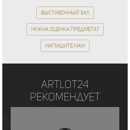
Выставочный зал
Нужна оценка предмета?
Напишите нам
ArtLot24
рекомендует