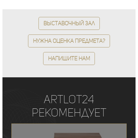
Выставочный зал
Нужна оценка предмета?
Напишите нам
ArtLot24
рекомендует