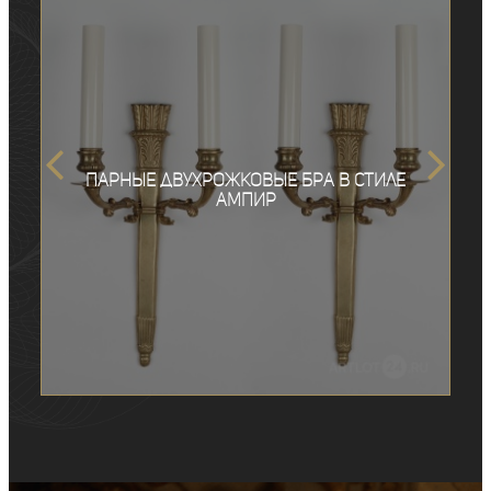
Парные двухрожковые бра в стиле
ампир