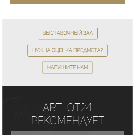
Выставочный зал
Нужна оценка предмета?
Напишите нам
ArtLot24
рекомендует