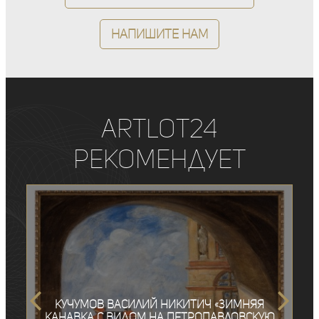
Напишите нам
ArtLot24
рекомендует
Кучумов Василий Никитич «Зимняя
канавка с видом на Петропавловскую