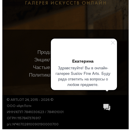
Продавцу
Покупателю
Энциклопедия
О галерее
Екатерина
Частые вопросы
Контакты
Здравствуйте! Вы в онлайн-
галерее Suslov Fine Arts. Буду
Политика конфиденциальности
рада ответить на вопросы о
любом предмете.
© ARTLOT 24, 2015 - 2026 ©
ООО «АртЛот»
ИНН/КПП 7841030623 / 784101001
ОГРН 1157847376917
р/с №40702810090190000700