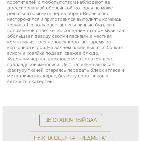
посетителей с любопытством наблюдают за
дрессированной обезьянкой, которая не может
решиться прыгнуть через обруч. Верный пес
насторожился и приготовился выполнять команды
хозяина. По полу расставлены винные бутыли в
соломенной оплетке. За соседним столом музыкант
обольщает девицу своими песнями, а честная
компания из трех человек коротает время за
карточной игрой. На заднем плане высятся бочки с
вином, а хозяйка подает свежее блюдо.
Художник черпал вдохновение в золотом веке
голландской живописи. Он тщательно выписал
фактуру тканей, стараясь передать блеск атласа и
металлических кирас, белизну воротников и
ветхость скатертей.
Выставочный зал
Нужна оценка предмета?