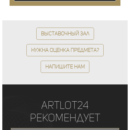
Выставочный зал
Нужна оценка предмета?
Напишите нам
ArtLot24
рекомендует