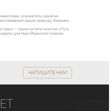
романтизма, основатель одной из
 воспевавшей дикую природу Америки.
оторых – серия из пяти полотен «Путь
 подарок для Нью-Йоркской галереи
Напишите нам
ет