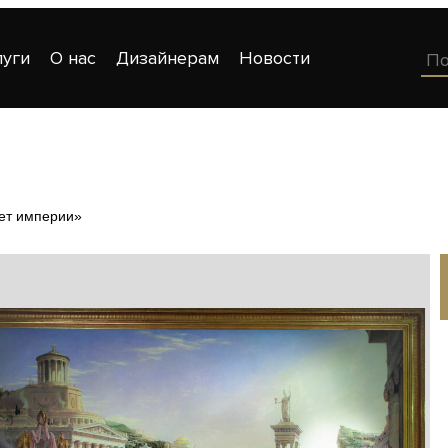
луги
О нас
Дизайнерам
Новости
ет империи»