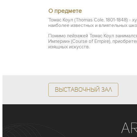
О предмете
Томас Коул (Thomas Cole, 1801-1848) -
наиболее известных и влиятельных шк
Помимо пейзажей Томас Коул занимался
Империи» (Course of Empire), приобре
изящных искусств.
Выставочный зал
A