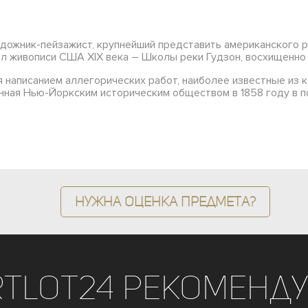
 художник-пейзажист, крупнейший представить американского 
ол живописи США XIX века – Школы реки Гудзон, восхищенно
 написанием аллегорических работ, наиболее известные из к
тенная Нью-Йоркским историческим обществом в 1858 году в
Нужна оценка предмета?
rtLot24 рекоменду