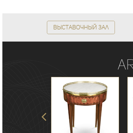
Выставочный зал
A