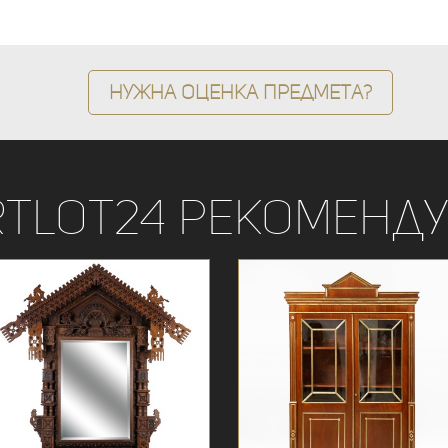
Нужна оценка предмета?
rtLot24 рекоменду