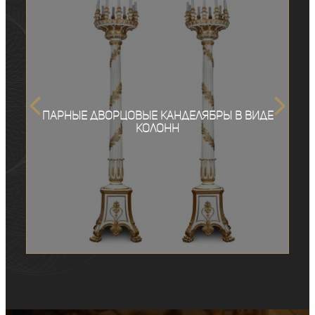
Парные дворцовые канделябры в виде
колонн