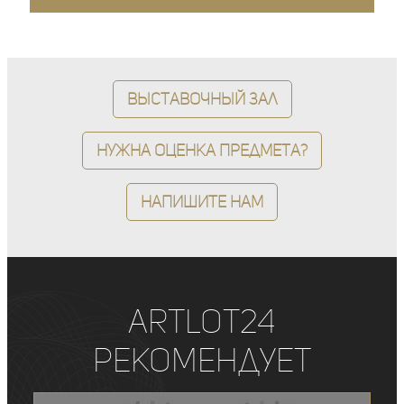
Выставочный зал
Нужна оценка предмета?
Напишите нам
ArtLot24
рекомендует