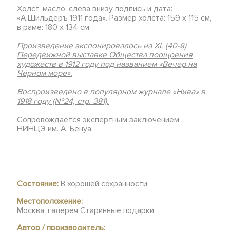
Холст, масло, слева внизу подпись и дата:
«А.Шильдеръ 1911 года». Размер холста: 159 х 115 см,
в раме: 180 х 134 см.
Произведение экспонировалось на XL (40-й)
Передвижной выставке Общества поощрения
художеств в 1912 году под названием «Вечер на
Чёрном море».
Воспроизв
едено в популярном журнале «Нива» в
1918 году (№24, стр. 381).
Сопровождается экспертным заключением
НИНЦЭ им. А. Бенуа.
Состояние:
В хорошей сохранности
Местоположение:
Москва, галерея Старинные подарки
Автор / производитель: