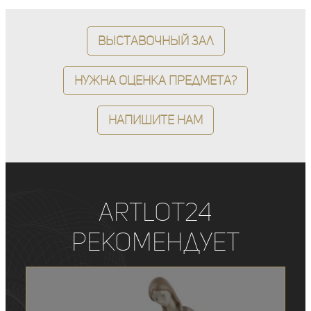
Выставочный зал
Нужна оценка предмета?
Напишите нам
ArtLot24
рекомендует