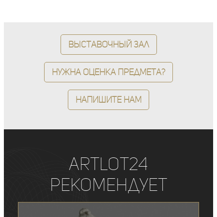
Выставочный зал
Нужна оценка предмета?
Напишите нам
ArtLot24
рекомендует